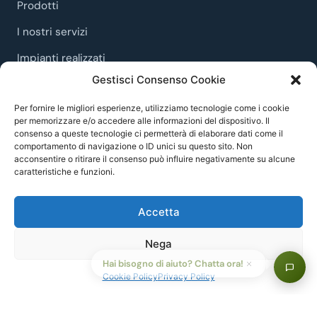
Prodotti
I nostri servizi
Impianti realizzati
Gestisci Consenso Cookie
Articoli
Per fornire le migliori esperienze, utilizziamo tecnologie come i cookie
per memorizzare e/o accedere alle informazioni del dispositivo. Il
Contatti
consenso a queste tecnologie ci permetterà di elaborare dati come il
comportamento di navigazione o ID unici su questo sito. Non
info@gemit.it
acconsentire o ritirare il consenso può influire negativamente su alcune
caratteristiche e funzioni.
+39 3356734037
+39 097235556
Accetta
Nega
Hai bisogno di aiuto? Chatta ora!
Cookie Policy
Privacy Policy
Cookie Policy
Privacy Policy
©
Gemit
2026
·
·
·
protetto
Norme
Termini
da reCAPTCHA (
·
di Google)