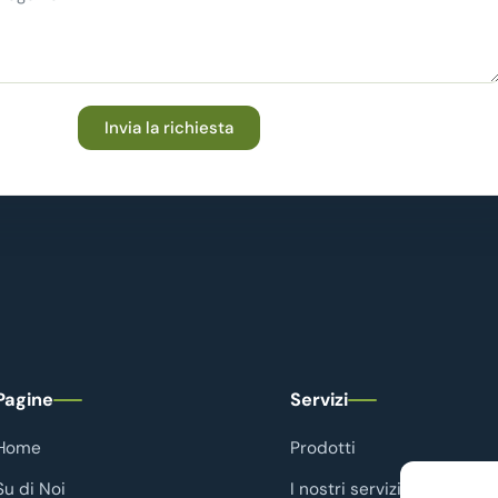
Invia la richiesta
Pagine
Servizi
Home
Prodotti
Su di Noi
I nostri servizi