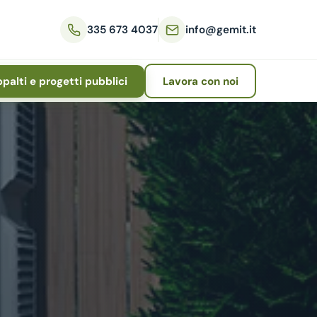
335 673 4037
info@gemit.it
palti e progetti pubblici
Lavora con noi